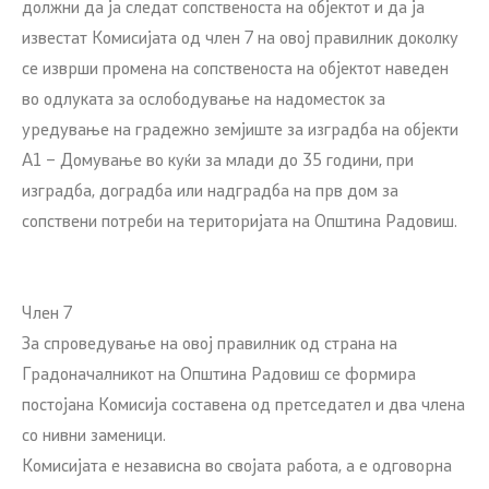
должни да ја следат сопственоста на објектот и да ја
известат Комисијата од член 7 на овој правилник доколку
се изврши промена на сопственоста на објектот наведен
во одлуката за ослободување на надоместок за
уредување на градежно земјиште за изградба на објекти
А1 – Домување во куќи за млади до 35 години, при
изградба, доградба или надградба на прв дом за
сопствени потреби на територијата на Општина Радовиш.
Член 7
За спроведување на овој правилник од страна на
Градоначалникот на Општина Радовиш се формира
постојана Комисија составена од претседател и два члена
со нивни заменици.
Комисијата е независна во својата работа, а е одговорна