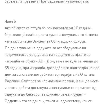
барања ги превзема Претседателот на комисијата.
Член 6
Ако објектот се оттуѓи во рок пократок од 10 години,
барателот ја плаќа целата сума на комуналии со казнена
камата, согласно Законот за Облигациони односи.
По донесување на одлуката за ослободување на
надоместок за уредување на градежно земјиште за
изградба на објекти А1 – Домување во куќи за млади до
35 години, при изградба, доградба или надградба на прв
дом за сопствени потреби на територијата на Општина
Радовиш, Секторот за нормативно-правни, јавни дејности
и општи работи доставува известување со примерок од
одлуката до Секторот за финансирање и буџет –
Одделението за даноци, такси и надоместоци, кои се