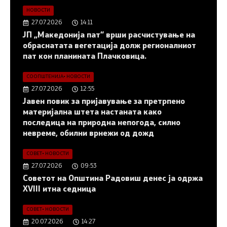
НОВОСТИ
27.07.2026
14:11
ЈП „Македонија пат“ врши расчистување на
обраснатата вегетација долж регионалниот
пат кон планината Плачковица.
СООПШТЕНИЈА
•
НОВОСТИ
27.07.2026
12:55
Јавен повик за пријавување за претрпено
материјална штета настаната како
последица на природна непогода, силно
невреме, обилни врнежи од дожд
СОВЕТ
•
НОВОСТИ
27.07.2026
09:53
Советот на Општина Радовиш денес ја одржа
XVIII итна седница
СОВЕТ
•
НОВОСТИ
20.07.2026
14:27