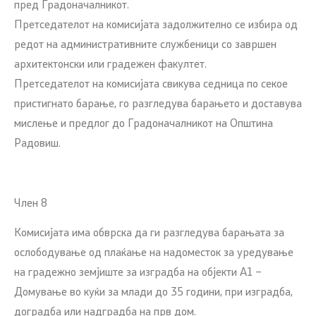
пред Градоначалникот.
Претседателот на комисијата задолжително се избира од
редот на административните службеници со завршен
архитектонски или градежен факултет.
Претседателот на комисијата свикува седница по секое
пристигнато барање, го разгледува барањето и доставува
мислење и предлог до Градоначалникот на Општина
Радовиш.
Член 8
Комисијата има обврска да ги разгледува барањата за
ослободување од плаќање на надоместок за уредување
на градежно земјиште за изградба на објекти А1 –
Домување во куќи за млади до 35 години, при изградба,
доградба или надградба на прв дом.