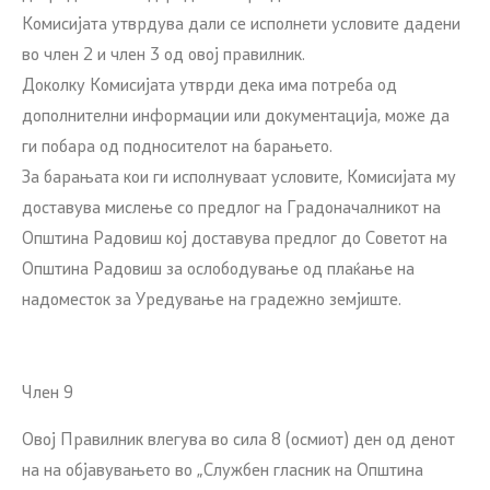
Комисијата утврдува дали се исполнети условите дадени
во член 2 и член 3 од овој правилник.
Доколку Комисијата утврди дека има потреба од
дополнителни информации или документација, може да
ги побара од подносителот на барањето.
За барањата кои ги исполнуваат условите, Комисијата му
доставува мислење со предлог на Градоначалникот на
Општина Радовиш кој доставува предлог до Советот на
Општина Радовиш за ослободување од плаќање на
надоместок за Уредување на градежно земјиште.
Член 9
Овој Правилник влегува во сила 8 (осмиот) ден од денот
на на објавувањето во „Службен гласник на Општина