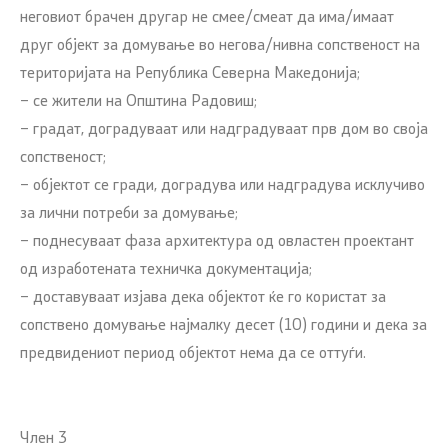
неговиот брачен другар не смее/смеат да има/имаат
друг објект за домување во негова/нивна сопственост на
територијата на Република Северна Македонија;
– се жители на Општина Радовиш;
– градат, доградуваат или надградуваат прв дом во своја
сопственост;
– објектот се гради, доградува или надградува исклучиво
за лични потреби за домување;
– поднесуваат фаза архитектура од овластен проектант
од изработената техничка документација;
– доставуваат изјава дека објектот ќе го користат за
сопствено домување најмалку десет (10) години и дека за
предвидениот период објектот нема да се оттуѓи.
Член 3