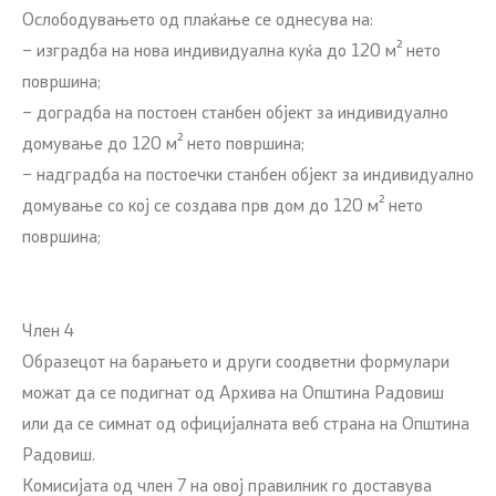
Ослободувањето од плаќање се однесува на:
– изградба на нова индивидуална куќа до 120 м² нето
површина;
– доградба на постоен станбен објект за индивидуално
домување до 120 м² нето површина;
– надградба на постоечки станбен објект за индивидуално
домување со кој се создава прв дом до 120 м² нето
површина;
Член 4
Образецот на барањето и други соодветни формулари
можат да се подигнат од Архива на Општина Радовиш
или да се симнат од официјалната веб страна на Општина
Радовиш.
Комисијата од член 7 на овој правилник го доставува