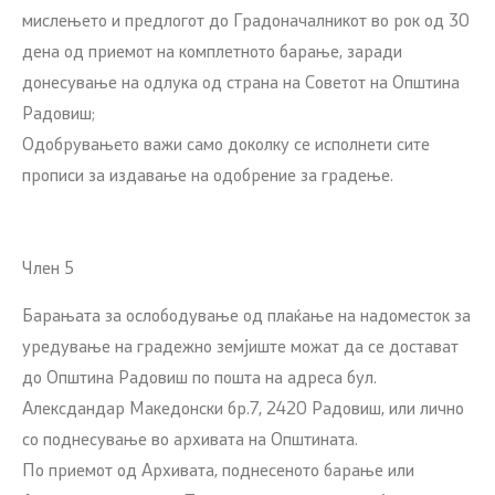
мислењето и предлогот до Градоначалникот во рок од 30
дена од приемот на комплетното барање, заради
донесување на одлука од страна на Советот на Општина
Радовиш;
Одобрувањето важи само доколку се исполнети сите
прописи за издавање на одобрение за градење.
Член 5
Барањата за ослободување од плаќање на надоместок за
уредување на градежно земјиште можат да се достават
до Општина Радовиш по пошта на адреса бул.
Алексдандар Македонски бр.7, 2420 Радовиш, или лично
со поднесување во архивата на Општината.
По приемот од Архивата, поднесеното барање или