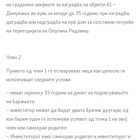
на градежно земјиште за изградба на објекти А1 –
Домување во куќи за млади до 35 години, при изградба,
доградба или надградба на прв дом за сопствени потреби
на територијата на Општина Радовиш.
Член 2
Правото од член 1 го остваруваат лица кои целосно ги
исполнуваат следните услови:
– имаат најмногу 35 години на денот на поднесувањето
на барањето;
– инвеститор можат да бидат двата брачни другари, од
кои барем еден го осполнува условот од точка 1 на овој
член или самохран родител;
– Инвеститорот како самохран родител и инвеститорот и