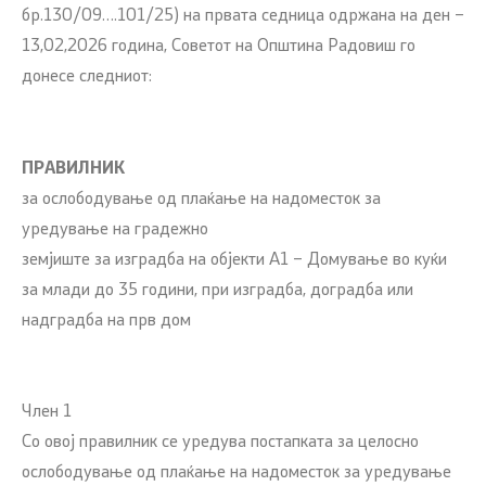
бр.130/09….101/25) на првата седница одржана на ден –
13,02,2026 година, Советот на Општина Радовиш го
донесе следниот:
ПРАВИЛНИК
за ослободување од плаќање на надоместок за
уредување на градежно
земјиште за изградба на објекти А1 – Домување во куќи
за млади до 35 години, при изградба, доградба или
надградба на прв дом
Член 1
Со овој правилник се уредува постапката за целосно
ослободување од плаќање на надоместок за уредување