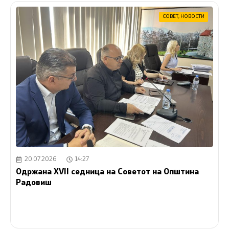
СОВЕТ
,
НОВОСТИ
20.07.2026
14:27
Одржана XVII седница на Советот на Општина
Радовиш