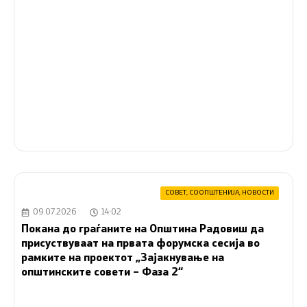
09.07.2026
14:11
Платете навреме – избегнете присилна наплата и
дополнителни трошоци.
СОВЕТ
,
СООПШТЕНИЈА
,
НОВОСТИ
09.07.2026
14:02
Покана до граѓаните на Општина Радовиш да
присуствуваат на првата форумска сесија во
рамките на проектот „Зајакнување на
општинските совети – Фаза 2“