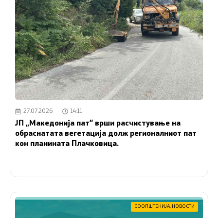
27.07.2026
14:11
ЈП „Македонија пат“ врши расчистување на
обраснатата вегетација долж регионалниот пат
кон планината Плачковица.
СООПШТЕНИЈА
,
НОВОСТИ