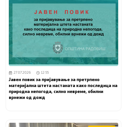
27.07.2026
12:55
Јавен повик за пријавување за претрпено
материјална штета настаната како последица на
природна непогода, силно невреме, обилни
врнежи од дожд