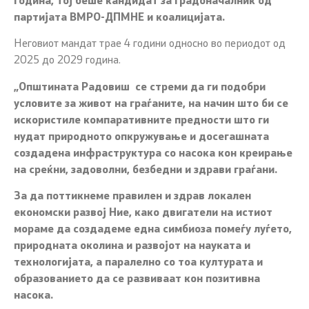
година, тој беше кандидат за градоначалник од
партијата ВМРО-ДПМНЕ и коалицијата.
Неговиот мандат трае 4 години односно во периодот од
2025 до 2029 година.
„Општината Радовиш се стреми да ги подобри
условите за живот на граѓаните, на начин што би се
искористиле компаративните предности што ги
нудат природното опкружување и досегашната
создадена инфраструктура со насока кон креирање
на среќни, задоволни, безбедни и здрави граѓани.
За да поттикнеме правилен и здрав локален
економски развој Ние, како двигатели на истиот
мораме да создадеме една симбиоза помеѓу луѓето,
природната околина и развојот на науката и
технологијата, а паралелно со тоа културата и
образованието да се развиваат кон позитивна
насока.