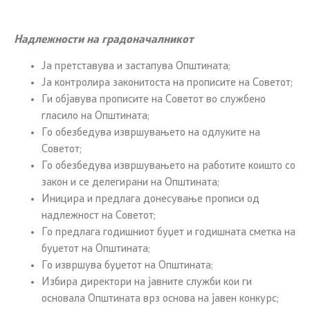
Надлежности на градоначалникот
Ја претставува и застапува Општината;
Ја контролира законитоста на прописите на Советот;
Ги објавува прописите на Советот во службено
гласило на Општината;
Го обезбедува извршувањето на одлуките на
Советот;
Го обезбедува извршувањето на работите коишто со
закон и се делегирани на Општината;
Иницира и предлага донесување прописи од
надлежност на Советот;
Го предлага годишниот буџет и годишната сметка на
буџетот на Општината;
Го извршува буџетот на Општината;
Избира директори на јавните служби кои ги
основала Општината врз основа на јавен конкурс;