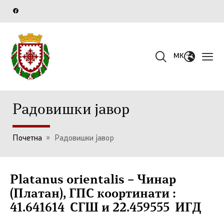
MK
Радовишки јавор
Почетна
»
Радовишки јавор
Platanus orientalis – Чинар
(Платан), ГПС коортинати :
41.641614 СГШ и 22.459555 ИГД