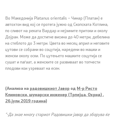
Во Македонија Platanus orientalis – Чинар (Платан) е
автохтон вид кој се протега јужно од Скопската Котлина,
по сливот на реката Вардар и нејзините притоки и околу
Дојран. Може да достигне висина до 40 метри, дебелина
на стеблото до 3 метри. Цвета во месец април и неговите
цутови се собрани во соцутија, наредени во машки и
женски околу оски. По цутењето машките соцутија се
сушат и паѓаат, а женските се развиваат во топчести
плодови кои узреваат на есен.
(Анализа на
радовишкиот Јавор
од
М-р Ристо
Климовски, шумарски инженер (Трпејца, Охрид) ,
26.јули 2019 година)
“-Да знае многу стариот Радовишки јавор да зборува ќе