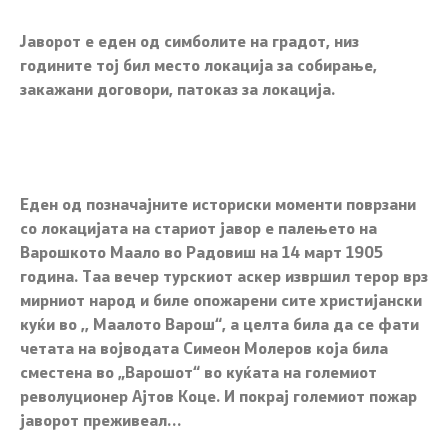
Јаворот е еден од симболите на градот, низ
годините тој бил место локација за собирање,
закажани договори, патоказ за локација.
Еден од позначајните историски моменти поврзани
со локацијата на стариот јавор е палењето на
Варошкото Маало во Радовиш на 14 март 1905
година. Таа вечер турскиот аскер извршил терор врз
мирниот народ и биле опожарени сите христијански
куќи во ,, Маалото Варош“, а целта била да се фати
четата на војводата Симеон Молеров која била
сместена во „Варошот“ во куќата на големиот
револуционер Ајтов Коце. И покрај големиот пожар
јаворот преживеал…