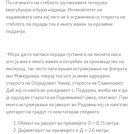
По сечењето на стеблото од пањевите потерува
многубројни и бујни изданци. Интензитетот на
изданковата сила кај него не е ограничена со староста на
стеблото, па поради тоа е многу важен за ерозивни
подрачја.
-Мора да се нагласи поради густината на лисната маса
што ја има е многу важен и потребен за производство на
кислород. Јас често пати вршам истражување на флората
низ Македонија, покрај тоа што ја имам одредено
староста на Охридскиот Чинар, староста на Славонскиот
Даб кој се наоѓа во расадникот с. Подареш, желба ми е да
ја одредам староста на Радовишкиот јавор, платанот. При
моето истражување на јаворот во Радовиш кој се наоѓа во
центарот на градот го констатирав следното:
Обемот на јаворот во приземјето О = 8.15 метри.
Дијаметарот на приземјето е Д = 2.6 метри.