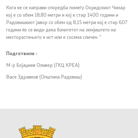
Кога ке се направи споредба помеѓу Охридскиот Чинар
кој е со обем 18,80 метри и кој е стар 1400 години и
Радовишкиот јавор со обем од 8,15 метри кој е стар 607
години ќе се види дека бонитетот на земјиштето на
месторастењето е ист или е сосема сличен. “
Подготвиле :
М-р Бојаџиев Оливер (ГКЦ КРЕА)
Васе Здравков (Општина Радовиш)