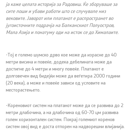
ја каже целата историја за Радовиш. Ќе зборуваше за
сите лоши и убави работи што се случувале низ
вековите. Јаворот или платанот е распространет во
југоисточните подрачја на Балканскиот Полуостров,
Мала Азија и понатуму оди на исток се до Хималаите.
-Тој е големо шумско дрво кое може да израсне до 40
метри висина и повеќе, додека дебелината може да
достигне до 4 метри и многу повеќе. Платанот е
долговечен вид бидејќи може да веѓетира 2000 години
(20 века), а може и повеќе зависи од условите на
месторастењето.
-Кореновиот систем на платанот може да се развива до 2
метри длабочина, а на длабочина од 60-70 цм развива
голем хоризонтален систем. Покрај големиот коренов
систем овој вид е доста отпорен на надворешни влијанија.