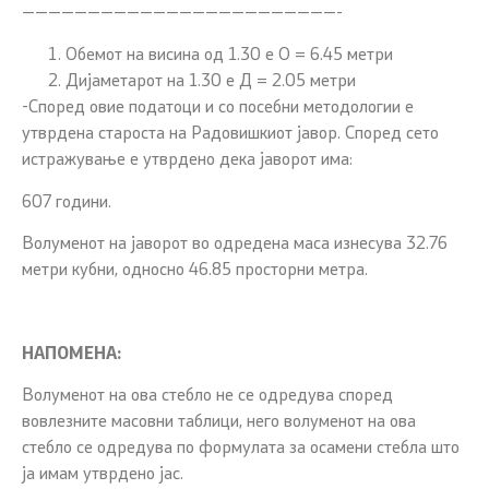
————————————————————————-
Обемот на висина од 1.30 е О = 6.45 метри
Дијаметарот на 1.30 е Д = 2.05 метри
-Според овие податоци и со посебни методологии е
утврдена староста на Радовишкиот јавор. Според сето
истражување е утврдено дека јаворот има:
607 години.
Волуменот на јаворот во одредена маса изнесува 32.76
метри кубни, односно 46.85 просторни метра.
НАПОМЕНА:
Волуменот на ова стебло не се одредува според
вовлезните масовни таблици, него волуменот на ова
стебло се одредува по формулата за осамени стебла што
ја имам утврдено јас.