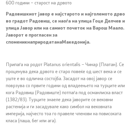
600 години – старост на дрвото
Радовишкиот јавор е најстарото и најголемото дрво
во градот Радовиш, се наоѓа на улица Гоце Делчев и
улица Јавор или на самиот почеток на Варош Маало.
Јаворот е прогласен за
споменикнаприродатанаМакедонија.
Припаѓа на родот Platanus orientalis – Чинар (Платан). Се
проценува дека дрвото е старо повеќе од шест века и се
уште е во одлична состојба. Засадот на овој јавор се
поврзува со првите години од владеењето на турците или
кога Радовиш (Радовиште) потпаѓа под османлиска власт
(1382/83). Турците знаеле дека јаворите се вековни
растенија и ги засадувале како симбол на вековната
империја, најчесто тоа го правеле членови на повисоката
класа (паша, бег или ага).