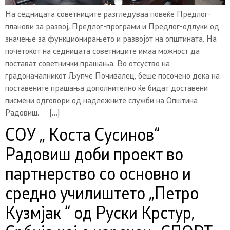
На седницата советниците разгледуваа повеќе Предлог-
планови за развој, Предлог-програми и Предлог-одлуки од
значење за функционирањето и развојот на општината. На
почетокот на седницата советниците имаа можност да
постават советнички прашања. Во отсуство на
градоначалникот Љупче Почивалец, беше посочено дека на
поставените прашања дополнително ќе бидат доставени
писмени одговори од надлежните служби на Општина
Радовиш. […]
СОУ „ Коста Сусинов“
Радовиш доби проект во
партнерство со основно и
средно училиштето „Петро
Кузмјак “ од Руски Крстур,