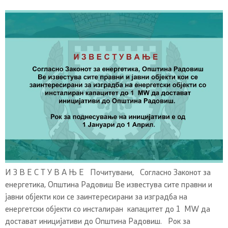
И З В Е С Т У В А Њ Е Почитувани, Согласно Законот за
енергетика, Општина Радовиш Ве известува сите правни и
јавни објекти кои се заинтересирани за изградба на
енергетски објекти со инсталиран капацитет до 1 MW да
достават иницијативи до Општина Радовиш. Рок за