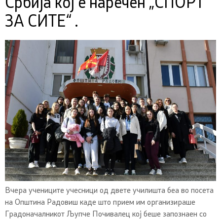
Србија кој е наречен „СПОРТ
ЗА СИТЕ“ .
Вчера учениците учесници од двете училишта беа во посета
на Општина Радовиш каде што прием им организираше
Градоначалникот Љупче Почивалец кој беше запознаен со