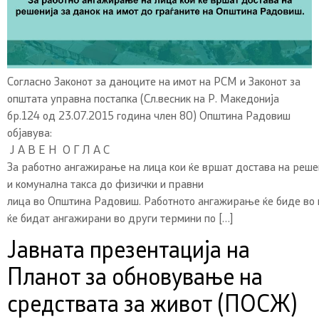
Согласно Законот за даноците на имот на РСМ и Законот за
општата управна постапка (Сл.весник на Р. Македонија
бр.124 од 23.07.2015 година член 80) Општина Радовиш
објавува:
Ј А В Е Н О Г Л А С
За работно ангажирање на лица кои ќе вршат достава на решен
и комунална такса до физички и правни
лица во Општина Радовиш. Работното ангажирање ќе биде во п
ќе бидат ангажирани во други термини по […]
Јавната презентација на
Планот за обновување на
средствата за живот (ПОСЖ)