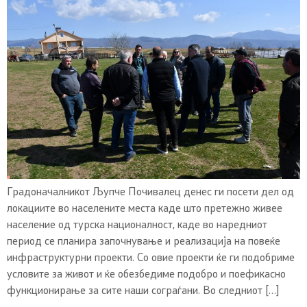
Градоначалникот Љупче Почивалец денес ги посети дел од
локациите во населените места каде што претежно живее
население од турска националност, каде во наредниот
период се планира започнување и реализација на повеќе
инфраструктурни проекти. Со овие проекти ќе ги подобриме
условите за живот и ќе обезбедиме подобро и поефикасно
функционирање за сите наши сограѓани. Во следниот […]