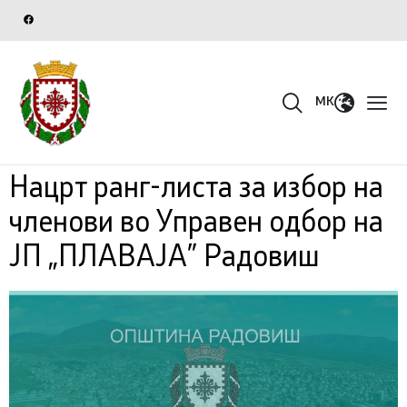
MK
Нацрт ранг-листа за избор на
членови во Управен одбор на
ЈП „ПЛАВАЈА” Радовиш