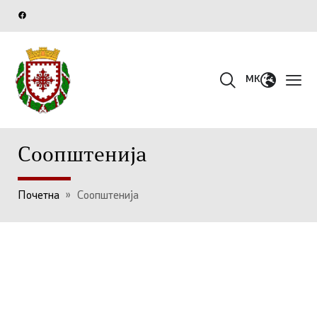
MK
Соопштенија
Почетна
»
Соопштенија