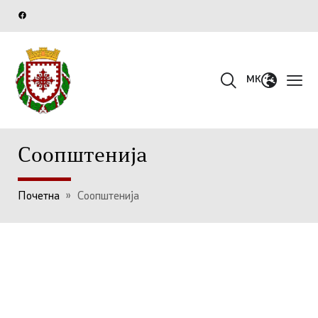
MK
Соопштенија
Почетна
»
Соопштенија