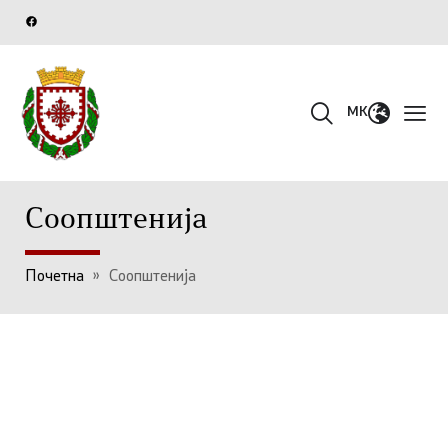
MK
Соопштенија
Почетна
»
Соопштенија