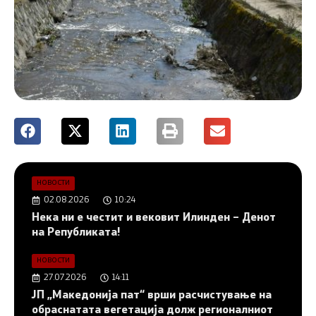
НОВОСТИ
02.08.2026
10:24
Нека ни е честит и вековит Илинден – Денот
на Републиката!
НОВОСТИ
27.07.2026
14:11
ЈП „Македонија пат“ врши расчистување на
обраснатата вегетација долж регионалниот