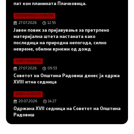
пат кон планината Плачковица.
СООПШТЕНИЈА
•
НОВОСТИ
27.07.2026
12:55
Јавен повик за пријавување за претрпено
материјална штета настаната како
последица на природна непогода, силно
невреме, обилни врнежи од дожд
СОВЕТ
•
НОВОСТИ
27.07.2026
09:53
Советот на Општина Радовиш денес ја одржа
XVIII итна седница
СОВЕТ
•
НОВОСТИ
20.07.2026
14:27
Одржана XVII седница на Советот на Општина
Радовиш