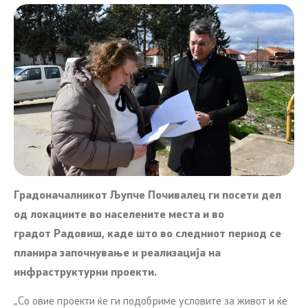
Градоначалникот
Љупче Почивалец
ги посети дел
од локациите во населените места и во
градот
Радовиш
, каде што во следниот период се
планира започнување и реализација на
инфраструктурни проекти.
„Со овие проекти ќе ги подобриме условите за живот и ќе