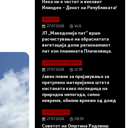
Нека ни е честит и вековит
Илинден – Денот на Републиката!
НОВОСТИ
27.07.2026
14:11
ЈП „Македонија пат“ врши
расчистување на обраснатата
вегетација долж регионалниот
пат кон планината Плачковица.
СООПШТЕНИЈА
•
НОВОСТИ
27.07.2026
12:55
Јавен повик за пријавување за
претрпено материјална штета
настаната како последица на
природна непогода, силно
невреме, обилни врнежи од дожд
СОВЕТ
•
НОВОСТИ
27.07.2026
09:53
Советот на Општина Радовиш