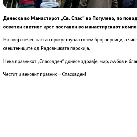
Денеска во Манастирот „Св. Спас“ во Погулево, по пово
осветен светиот крст поставен во манастирскиот компл
На овој свечен настан присуствуваа голем број верници, а чин
свештениците од Радовишката парохија.
Нека празникот „Спасовден“ донесе здравје, мир, љубов и благ
Честит и вековит празник – Спасовден!