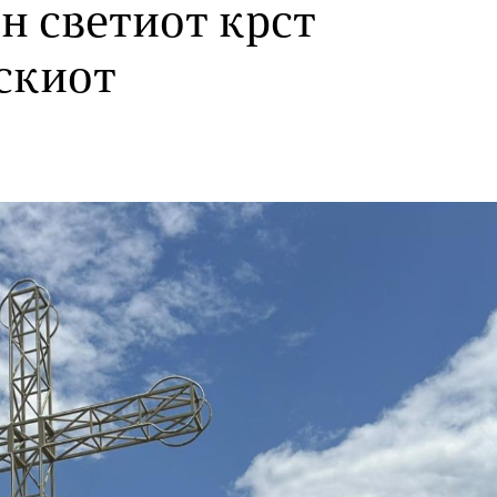
н светиот крст
скиот