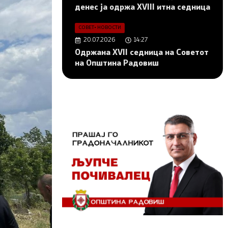
денес ја одржа XVIII итна седница
СОВЕТ
•
НОВОСТИ
20.07.2026
14:27
Одржана XVII седница на Советот
на Општина Радовиш