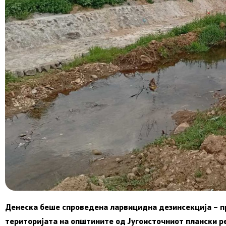
Денеска беше спроведена ларвицидна дезинсекција – п
територијата на општините од Југоисточниот плански ре