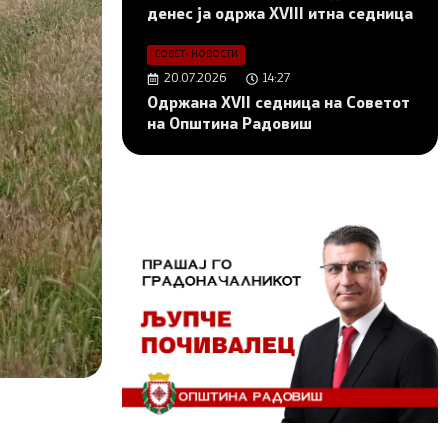
денес ја одржа XVIII итна седница
СОВЕТ
•
НОВОСТИ
20.07.2026
14:27
Одржана XVII седница на Советот
на Општина Радовиш