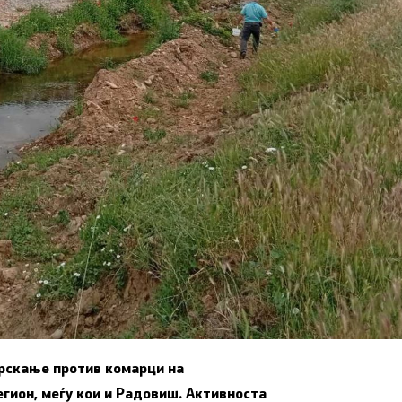
рскање против комарци на
гион, меѓу кои и
Радовиш
. Активноста