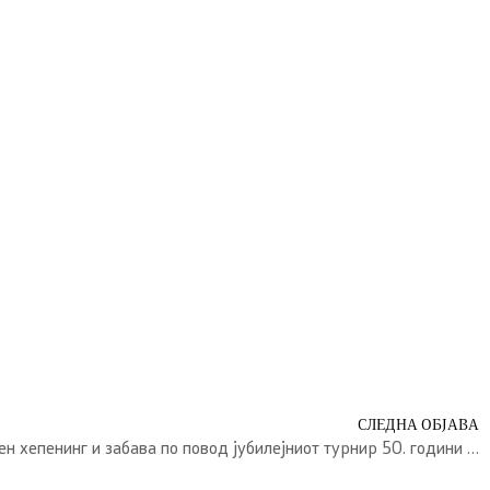
СЛЕДНА ОБЈАВА
Ве покануваме на целодневен хепенинг и забава по повод јубилејниот турнир 50. години „Македонски бисер“ во Радовиш.