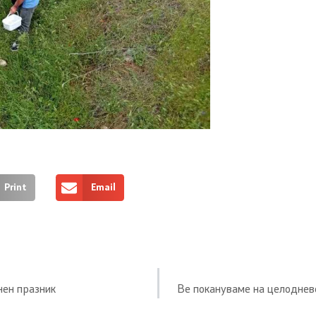
Print
Email
нен празник