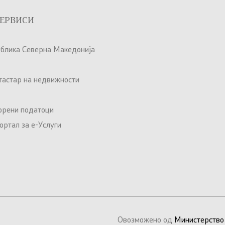
ЕРВИСИ
ублика Северна Македонија
атастар на недвижности
орени податоци
ртал за е-Услуги
Овозможено од
Министерство