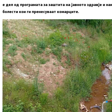
е дел од програмата за заштита на јавното здравје и н
болести кои ги пренесуваат комарците.