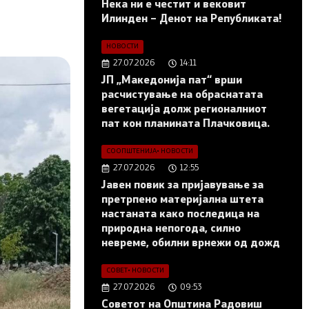
Нека ни е честит и вековит
Илинден – Денот на Републиката!
НОВОСТИ
27.07.2026
14:11
ЈП „Македонија пат“ врши
расчистување на обраснатата
вегетација долж регионалниот
пат кон планината Плачковица.
СООПШТЕНИЈА
•
НОВОСТИ
27.07.2026
12:55
Јавен повик за пријавување за
претрпено материјална штета
настаната како последица на
природна непогода, силно
невреме, обилни врнежи од дожд
СОВЕТ
•
НОВОСТИ
27.07.2026
09:53
Советот на Општина Радовиш