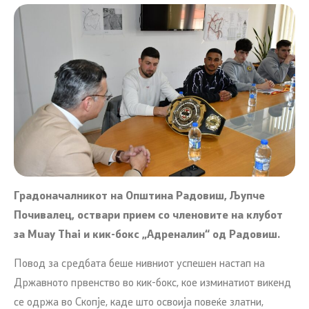
Градоначалникот на Општина Радовиш, Љупче
Почивалец, оствари прием со членовите на клубот
за Muay Thai и кик-бокс „Адреналин“ од Радовиш.
Повод за средбата беше нивниот успешен настап на
Државното првенство во кик-бокс, кое изминатиот викенд
се одржа во Скопје, каде што освоија повеќе златни,