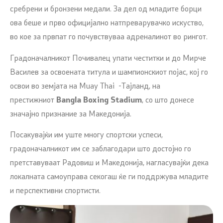
сребрени и бронзени медали. За дел од младите борци
ова беше и прво официјално натпреварувачко искуство,
во кое за првпат го почувствуваа адреналинот во рингот.
Градоначалникот Почивалец упати честитки и до Мирче
Василев за освоената титула и шампионскиот појас, кој го
освои во земјата на Muay Thai -Тајланд, на
престижниот
Bangla Boxing Stadium
, со што донесе
значајно признание за Македонија.
Посакувајќи им уште многу спортски успеси,
градоначалникот им се заблагодари што достојно го
претставуваат Радовиш и Македонија, нагласувајќи дека
локалната самоуправа секогаш ќе ги поддржува младите
и перспективни спортисти.