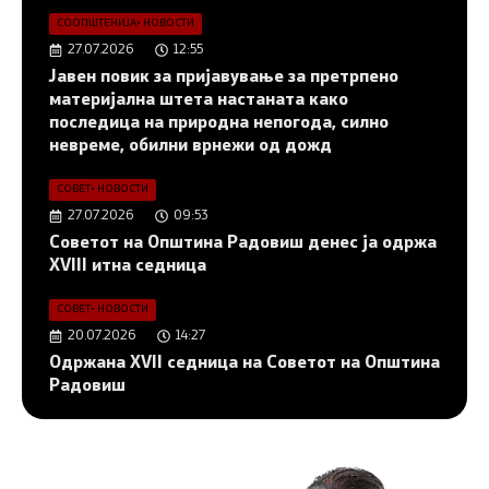
СООПШТЕНИЈА
•
НОВОСТИ
27.07.2026
12:55
Јавен повик за пријавување за претрпено
материјална штета настаната како
последица на природна непогода, силно
невреме, обилни врнежи од дожд
СОВЕТ
•
НОВОСТИ
27.07.2026
09:53
Советот на Општина Радовиш денес ја одржа
XVIII итна седница
СОВЕТ
•
НОВОСТИ
20.07.2026
14:27
Одржана XVII седница на Советот на Општина
Радовиш