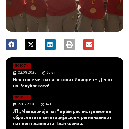
НОВОСТИ
02.08.2026
10:24
Нека ни е честит и вековит Илинден – Денот
на Републиката!
НОВОСТИ
27.07.2026
14:11
ЈП „Македонија пат“ врши расчистување на
обраснатата вегетација долж регионалниот
пат кон планината Плачковица.