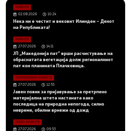
НОВОСТИ
02.08.2026
10:24
Нека ни е честит и вековит Илинден – Денот
на Републиката!
НОВОСТИ
27.07.2026
14:11
ЈП „Македонија пат“ врши расчистување на
обраснатата вегетација долж регионалниот
пат кон планината Плачковица.
СООПШТЕНИЈА
•
НОВОСТИ
27.07.2026
12:55
Јавен повик за пријавување за претрпено
материјална штета настаната како
последица на природна непогода, силно
невреме, обилни врнежи од дожд
СОВЕТ
•
НОВОСТИ
27.07.2026
09:53