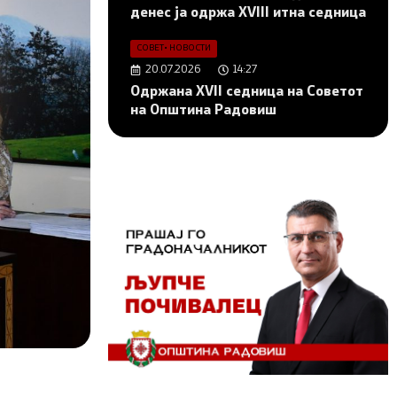
денес ја одржа XVIII итна седница
СОВЕТ
•
НОВОСТИ
20.07.2026
14:27
Одржана XVII седница на Советот
на Општина Радовиш