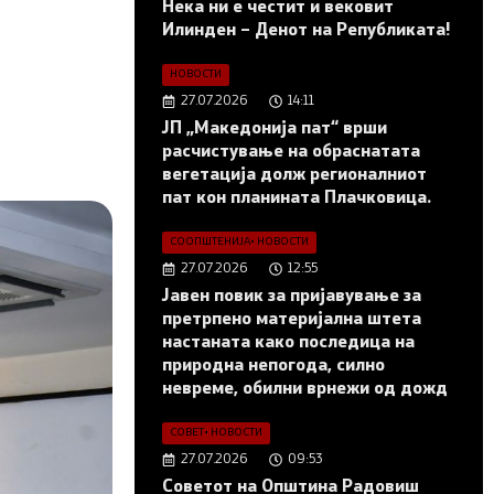
Нека ни е честит и вековит
Илинден – Денот на Републиката!
НОВОСТИ
27.07.2026
14:11
ЈП „Македонија пат“ врши
расчистување на обраснатата
вегетација долж регионалниот
пат кон планината Плачковица.
СООПШТЕНИЈА
•
НОВОСТИ
27.07.2026
12:55
Јавен повик за пријавување за
претрпено материјална штета
настаната како последица на
природна непогода, силно
невреме, обилни врнежи од дожд
СОВЕТ
•
НОВОСТИ
27.07.2026
09:53
Советот на Општина Радовиш