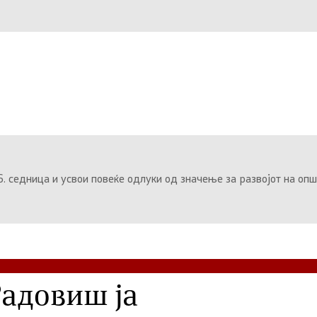
. седница и усвои повеќе одлуки од значење за развојот на оп
адовиш ја