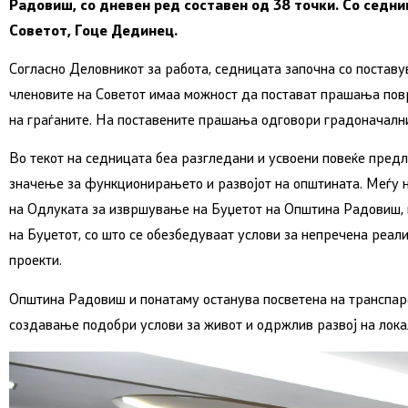
Радовиш, со дневен ред составен од 38 точки. Со сед
Советот, Гоце Дединец.
Согласно Деловникот за работа, седницата започна со постав
членовите на Советот имаа можност да постават прашања повр
на граѓаните. На поставените прашања одговори градоначал
Во текот на седницата беа разгледани и усвоени повеќе предл
значење за функционирањето и развојот на општината. Меѓу н
на Одлуката за извршување на Буџетот на Општина Радовиш, 
на Буџетот, со што се обезбедуваат услови за непречена реал
проекти.
Општина Радовиш и понатаму останува посветена на транспаре
создавање подобри услови за живот и одржлив развој на лока