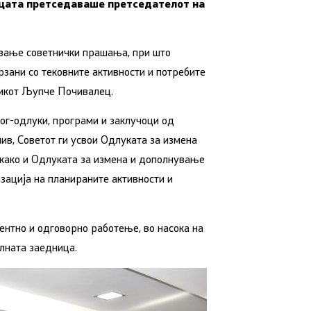
ницата претседаваше претседателот на
ување советнички прашања, при што
зани со тековните активности и потребите
никот Љупче Почивалец.
ог-одлуки, програми и заклучоци од
ив, Советот ги усвои Одлуката за измена
како и Одлуката за измена и дополнување
изација на планираните активности и
нтно и одговорно работење, во насока на
лната заедница.