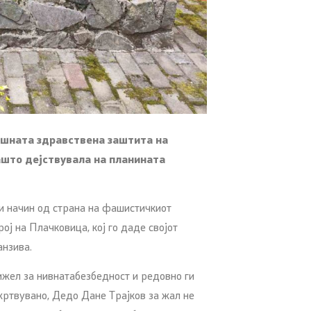
ешната здравствена заштита на
ашто дејствувала на планината
и начин од страна на фашистичкиот
ј на Плачковица, кој го даде својот
анзива.
рижел за нивната
безбедност и редовно ги
жртвувано, Дедо Дане Трајков за жал не