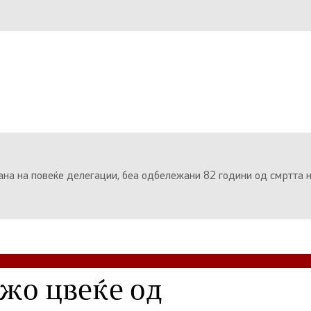
на на повeќе делегации, беа одбележани 82 години од смртта 
жо цвеќе од