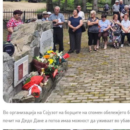
Во организација на Сојузот на борците на спомен обележјето 
почит на Дедо Дане а потоа имаа можност да уживаат во убав