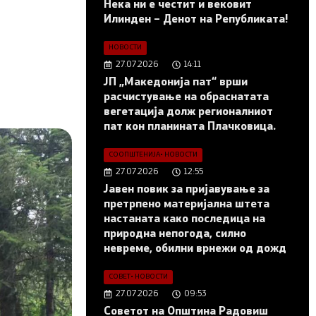
Нека ни е честит и вековит
Илинден – Денот на Републиката!
НОВОСТИ
27.07.2026
14:11
ЈП „Македонија пат“ врши
расчистување на обраснатата
вегетација долж регионалниот
пат кон планината Плачковица.
СООПШТЕНИЈА
•
НОВОСТИ
27.07.2026
12:55
Јавен повик за пријавување за
претрпено материјална штета
настаната како последица на
природна непогода, силно
невреме, обилни врнежи од дожд
СОВЕТ
•
НОВОСТИ
27.07.2026
09:53
Советот на Општина Радовиш