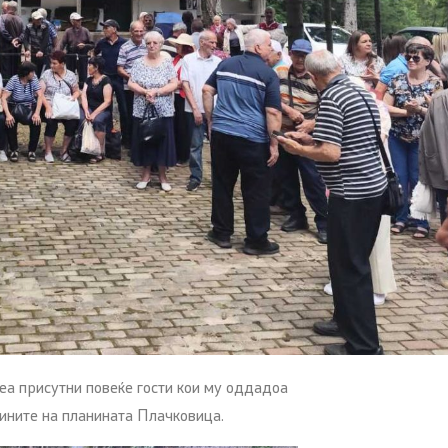
беа присутни повеќе гости кои му оддадоа
ините на планината Плачковица.