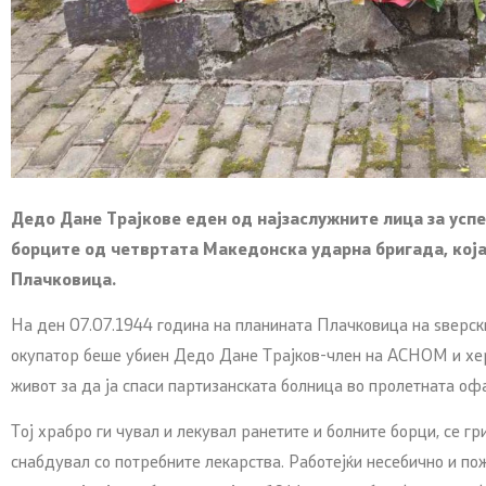
Дедо Дане Трајкове еден од најзаслужните лица за усп
борците од четвртата Македонска ударна бригада, кој
Плачковица.
На ден 07.07.1944 година на планината Плачковица на ѕверск
окупатор беше убиен Дедо Дане Трајков-член на АСНОМ и херо
живот за да ја спаси партизанската болница во пролетната оф
Тој храбро ги чувал и лекувал ранетите и болните борци, се г
снабдувал со потребните лекарства. Работејќи несебично и по