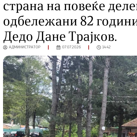
страна на повeќе деле
одбележани 82 години
Дедо Дане Трајков.
АДМИНИСТРАТОР
07.07.2026
14:42