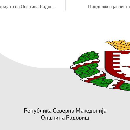
Реализиран второто по ред прскање против комарци на територијата на Општина Радовиш
Продолжен јавниот 
Република Северна Македонија
Општина Радовиш