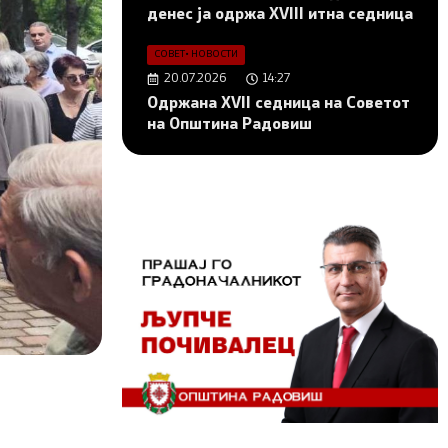
денес ја одржа XVIII итна седница
СОВЕТ
•
НОВОСТИ
20.07.2026
14:27
Одржана XVII седница на Советот
на Општина Радовиш