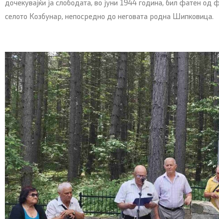
дочекувајќи ја слободата, во јуни 1944 година, бил фатен од 
селото Козбунар, непосредно до неговата родна Шипковица.