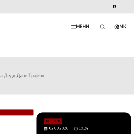
МЕНИ
MK
на Дедо Дане Трајков.
НОВОСТИ
02.08.2026
10:24