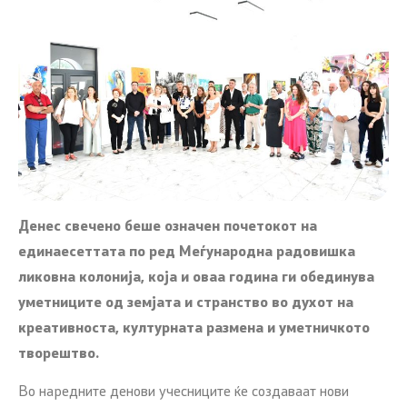
Денес свечено беше означен почетокот на
единаесеттата по ред Меѓународна радовишка
ликовна колонија, која и оваа година ги обединува
уметниците од земјата и странство во духот на
креативноста, културната размена и уметничкото
творештво.
Во наредните денови учесниците ќе создаваат нови