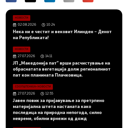
НОВОСТИ
02.08.2026
10:24
Нека ни е честит и вековит Илинден – Денот
на Републиката!
НОВОСТИ
27.07.2026
14:11
ЈП „Македонија пат“ врши расчистување на
обраснатата вегетација долж регионалниот
пат кон планината Плачковица.
СООПШТЕНИЈА
•
НОВОСТИ
27.07.2026
12:55
Јавен повик за пријавување за претрпено
материјална штета настаната како
последица на природна непогода, силно
невреме, обилни врнежи од дожд