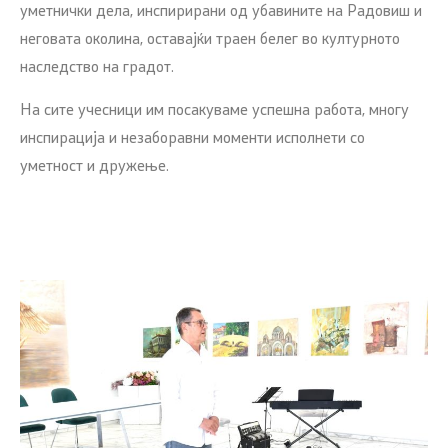
уметнички дела, инспирирани од убавините на Радовиш и
неговата околина, оставајќи траен белег во културното
наследство на градот.
На сите учесници им посакуваме успешна работа, многу
инспирација и незаборавни моменти исполнети со
уметност и дружење.