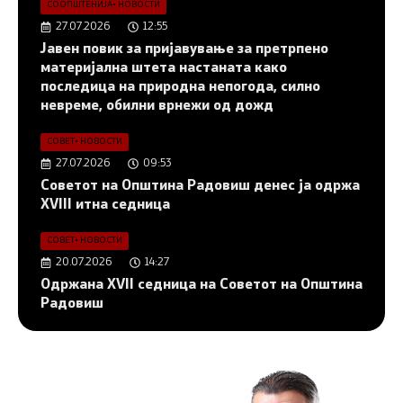
СООПШТЕНИЈА
•
НОВОСТИ
27.07.2026
12:55
Јавен повик за пријавување за претрпено
материјална штета настаната како
последица на природна непогода, силно
невреме, обилни врнежи од дожд
СОВЕТ
•
НОВОСТИ
27.07.2026
09:53
Советот на Општина Радовиш денес ја одржа
XVIII итна седница
СОВЕТ
•
НОВОСТИ
20.07.2026
14:27
Одржана XVII седница на Советот на Општина
Радовиш