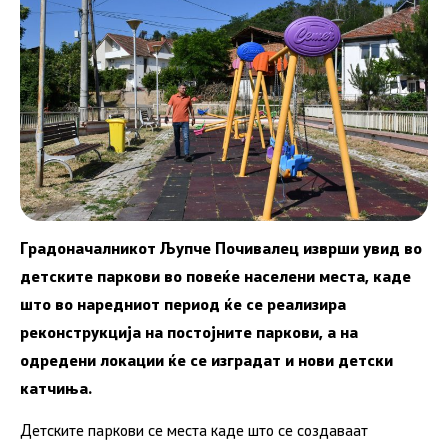
Градоначалникот Љупче Почивалец изврши увид во
детските паркови во повеќе населени места, каде
што во наредниот период ќе се реализира
реконструкција на постојните паркови, а на
одредени локации ќе се изградат и нови детски
катчиња.
Детските паркови се места каде што се создаваат