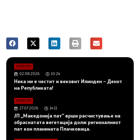
НОВОСТИ
02.08.2026
10:24
Нека ни е честит и вековит Илинден – Денот
на Републиката!
НОВОСТИ
27.07.2026
14:11
ЈП „Македонија пат“ врши расчистување на
обраснатата вегетација долж регионалниот
пат кон планината Плачковица.