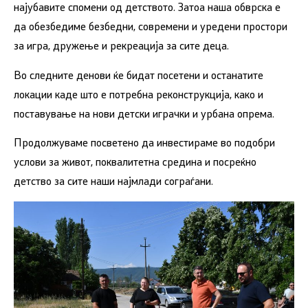
најубавите спомени од детството. Затоа наша обврска е
да обезбедиме безбедни, современи и уредени простори
за игра, дружење и рекреација за сите деца.
Во следните денови ќе бидат посетени и останатите
локации каде што е потребна реконструкција, како и
поставување на нови детски играчки и урбана опрема.
Продолжуваме посветено да инвестираме во подобри
услови за живот, поквалитетна средина и посреќно
детство за сите наши најмлади сограѓани.