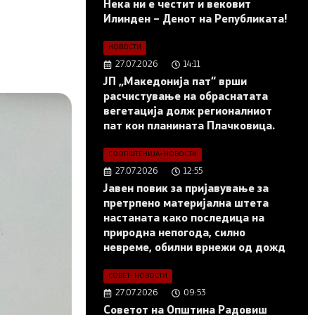
Нека ни е честит и вековит
Илинден – Денот на Републиката!
НОВОСТИ
27.07.2026
14:11
ЈП „Македонија пат“ врши
расчистување на обраснатата
вегетација долж регионалниот
пат кон планината Плачковица.
СООПШТЕНИЈА
•
НОВОСТИ
27.07.2026
12:55
Јавен повик за пријавување за
претрпено материјална штета
настаната како последица на
природна непогода, силно
невреме, обилни врнежи од дожд
СОВЕТ
•
НОВОСТИ
27.07.2026
09:53
Советот на Општина Радовиш