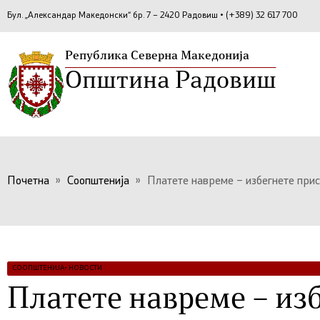
Бул. „Александар Македонски“ бр. 7 – 2420 Радовиш • (+389) 32 617 700
Република Северна Македонија
Општина Радовиш
Почетна
»
Соопштенија
»
Платете навреме – избегнете прис
СООПШТЕНИЈА
•
НОВОСТИ
Платете навреме – из