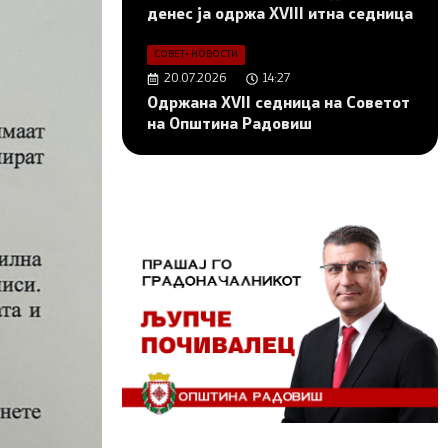
денес ја одржа XVIII итна седница
СОВЕТ
•
НОВОСТИ
20.07.2026
14:27
Одржана XVII седница на Советот
на Општина Радовиш