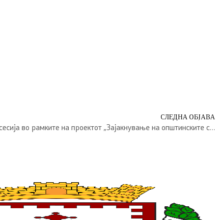
СЛЕДНА ОБЈАВА
Oдржана првата форумска сесија во рамките на проектот „Зајакнување на општинските совети“