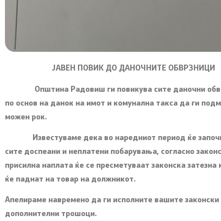
ЈАВЕН ПОВИК ДО ДАНОЧНИТЕ ОБВРЗНИЦИ
Општина Радовиш ги повикува сите даночни обврзн
по основ на данок на имот и комунална такса да ги под
можен рок.
Известуваме дека во наредниот период ќе започне 
сите доспеани и неплатени побарувања, согласно законс
присилна наплата ќе се пресметуваат законска затезна
ќе паднат на товар на должникот.
Апелираме навремено да ги исполните вашите законски 
дополнителни трошоци.