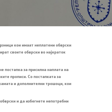
ици кои имаат неплатени обврски
мират своите обврски во најкраток
постапка за присилна наплата на
ките прописи. Со постапката за
 камата и дополнителни трошоци, кои
обврски и да избегнете непотребни