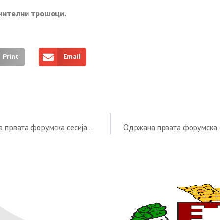
лнителни трошоци.
Print
Email
Покана до граѓаните на Општина Радовиш да присуствуваат на првата форумска сесија во рамките на проектот „Зајакнување на општинските совети – Фаза 2“