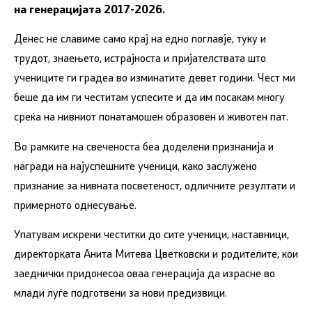
на генерацијата 2017-2026.
Денес не славиме само крај на едно поглавје, туку и
трудот, знаењето, истрајноста и пријателствата што
учениците ги градеа во изминатите девет години. Чест ми
беше да им ги честитам успесите и да им посакам многу
среќа на нивниот понатамошен образовен и животен пат.
Во рамките на свеченоста беа доделени признанија и
награди на најуспешните ученици, како заслужено
признание за нивната посветеност, одличните резултати и
примерното однесување.
Упатувам искрени честитки до сите ученици, наставници,
директорката Анита Митева Цветковски и родителите, кои
заеднички придонесоа оваа генерација да израсне во
млади луѓе подготвени за нови предизвици.