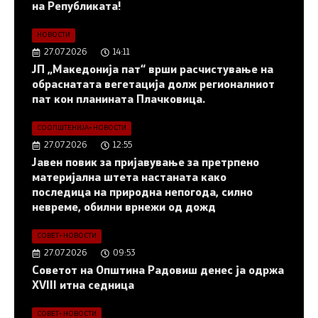
на Републиката!
НОВОСТИ
27.07.2026
14:11
ЈП „Македонија пат“ врши расчистување на
обраснатата вегетација долж регионалниот
пат кон планината Плачковица.
СООПШТЕНИЈА
•
НОВОСТИ
27.07.2026
12:55
Јавен повик за пријавување за претрпено
материјална штета настаната како
последица на природна непогода, силно
невреме, обилни врнежи од дожд
СОВЕТ
•
НОВОСТИ
27.07.2026
09:53
Советот на Општина Радовиш денес ја одржа
XVIII итна седница
СОВЕТ
•
НОВОСТИ