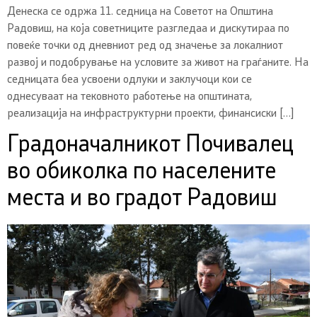
Денеска се одржа 11. седница на Советот на Општина
Радовиш, на која советниците разгледаа и дискутираа по
повеќе точки од дневниот ред од значење за локалниот
развој и подобрување на условите за живот на граѓаните. На
седницата беа усвоени одлуки и заклучоци кои се
однесуваат на тековното работење на општината,
реализација на инфраструктурни проекти, финансиски […]
Градоначалникот Почивалец
во обиколка по населените
места и во градот Радовиш