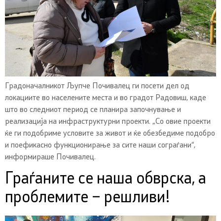
Градоначалникот Љупче Почивалец ги посети дел од
локациите во населените места и во градот Радовиш, каде
што во следниот период се планира започнување и
реализација на инфраструктурни проекти. „Со овие проекти
ќе ги подобриме условите за живот и ќе обезбедиме подобро
и поефикасно функционирање за сите наши сограѓани“,
информираше Почивалец.
Граѓаните се наша обврска, а
проблемите – решливи!