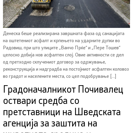
Денеска беше реализирана завршната фаза од санацијата
на оштетениот асфалт и крпењето на ударните дупки во
Радовиш, при што улиците „Ванчо Прќе“ и „Пере Тошев“
целосно добија нов асфалтен слој. Овие активности се дел
од претходно склучениот договор за одржување,
реконструкција и надградба на постојниот асфалтен коловоз
во градот и населените места, со цел подобрување […]
Градоначалникот Почивалец
оствари средба со
претставници на Шведската
агенција за заштита на