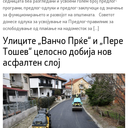
седницата беа разгледани и усвоени голем број предлог-
програми, предлог-одлуки и предлог-заклучоци од значење
за функционирањето и развојот на општината. Советот
донесе одлука за усвојување на Предлог-правилник за
ослободување од плаќање на надоместок за […]
Улиците „Ванчо Прќе“ и „Пере
Тошев“ целосно добија нов
асфалтен слој