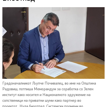
Градоначалникот Љупче Почивалец, во име на Општина
Радовиш, потпиша Меморандум за соработка со Зелен
институт како носител и Националното здружение на
сопственици на приватни шуми како партнер во
проектот „Нула биоотпад: Системски промени во