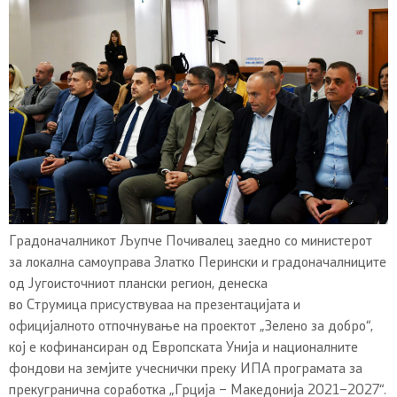
Градоначалникот Љупче Почивалец заедно со министерот
за локална самоуправа Златко Перински и градоначалниците
од Југоисточниот плански регион, денеска
во Струмица присуствуваа на презентацијата и
официјалното отпочнување на проектот „Зелено за добро“,
кој е кофинансиран од Европската Унија и националните
фондови на земјите учеснички преку ИПА програмата за
прекугранична соработка „Грција – Македонија 2021–2027“.