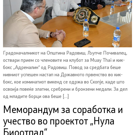
Градоначалникот на Општина Радовиш, Љупче Почивалец,
оствари прием со членовите на клубот за Muay Thai и кик-
бокс „Адреналин“ од Радовиш. Повод за средбата беше
нивниот успешен настап на Државното првенство во кик-
бокс, кое изминатиот викенд се одржа во Скопје, каде што
освоија повеќе златни, сребрени и бронзени медали. За дел
од младите борци ова беше […]
Меморандум за соработка и
учество во проектот „Нула
Биоотпад“