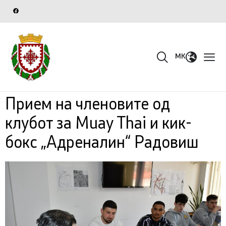
MK
Прием на членовите од
клубот за Muay Thai и кик-
бокс „Адреналин“ Радовиш