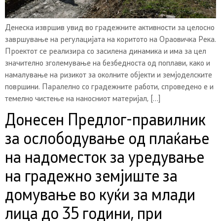
Денеска извршив увид во градежните активности за целосно
завршување на регулацијата на коритото на Ораовичка Река.
Проектот се реализира со засилена динамика и има за цел
значително зголемување на безбедноста од поплави, како и
намалување на ризикот за околните објекти и земјоделските
површини. Паралелно со градежните работи, спроведено е и
темелно чистење на наносниот материјал, […]
Донесен Предлог-правилник
за ослободување од плаќање
на надоместок за уредување
на градежно земјиште за
домување во куќи за млади
лица до 35 години, при