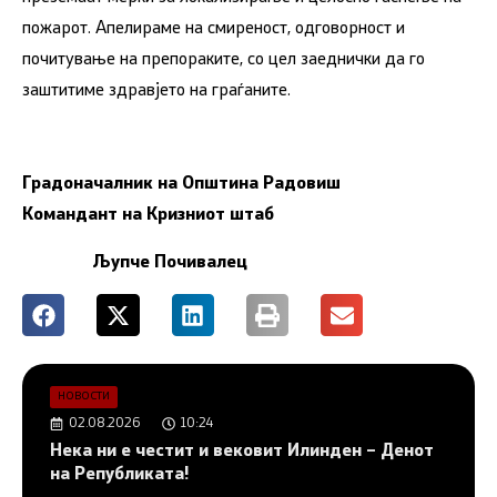
пожарот. Апелираме на смиреност, одговорност и
почитување на препораките, со цел заеднички да го
заштитиме здравјето на граѓаните.
Градоначалник на Општина Радовиш
Командант на Кризниот штаб
Љупче Почивалец
НОВОСТИ
02.08.2026
10:24
Нека ни е честит и вековит Илинден – Денот
на Републиката!