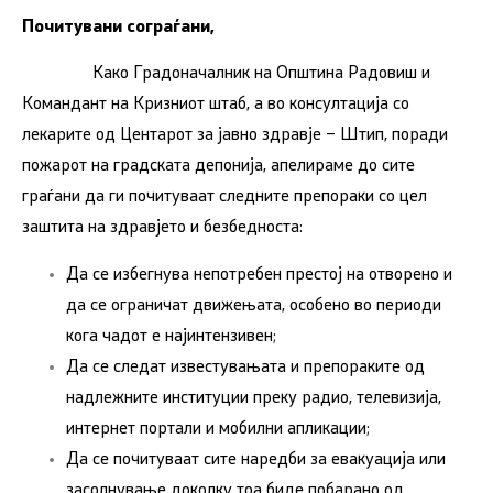
Почитувани сограѓани,
Како Градоначалник на Општина Радовиш и
Командант на Кризниот штаб, а во консултација со
лекарите од Центарот за јавно здравје – Штип, поради
пожарот на градската депонија, апелираме до сите
граѓани да ги почитуваат следните препораки со цел
заштита на здравјето и безбедноста:
Да се избегнува непотребен престој на отворено и
да се ограничат движењата, особено во периоди
кога чадот е најинтензивен;
Да се следат известувањата и препораките од
надлежните институции преку радио, телевизија,
интернет портали и мобилни апликации;
Да се почитуваат сите наредби за евакуација или
засолнување доколку тоа биде побарано од