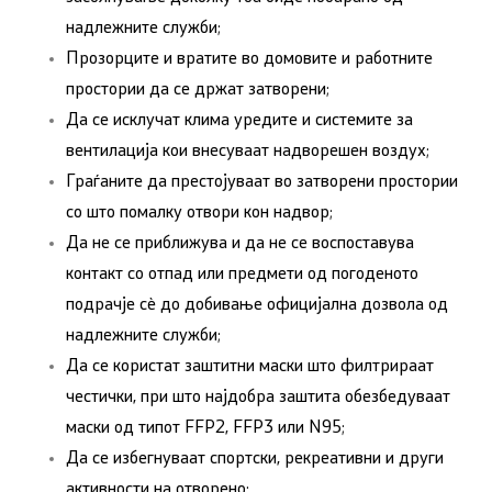
надлежните служби;
Прозорците и вратите во домовите и работните
простории да се држат затворени;
Да се исклучат клима уредите и системите за
вентилација кои внесуваат надворешен воздух;
Граѓаните да престојуваат во затворени простории
со што помалку отвори кон надвор;
Да не се приближува и да не се воспоставува
контакт со отпад или предмети од погоденото
подрачје сè до добивање официјална дозвола од
надлежните служби;
Да се користат заштитни маски што филтрираат
честички, при што најдобра заштита обезбедуваат
маски од типот FFP2, FFP3 или N95;
Да се избегнуваат спортски, рекреативни и други
активности на отворено;