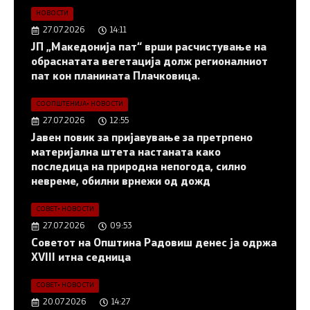
НОВОСТИ
27.07.2026
14:11
ЈП „Македонија пат“ врши расчистување на
обраснатата вегетација долж регионалниот
пат кон планината Плачковица.
СООПШТЕНИЈА
•
НОВОСТИ
27.07.2026
12:55
Јавен повик за пријавување за претрпено
материјална штета настаната како
последица на природна непогода, силно
невреме, обилни врнежи од дожд
СОВЕТ
•
НОВОСТИ
27.07.2026
09:53
Советот на Општина Радовиш денес ја одржа
XVIII итна седница
СОВЕТ
•
НОВОСТИ
20.07.2026
14:27