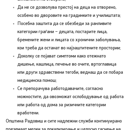
Да не се дозволува престој на деца на отворено,
особено во дворовите на градинките и училиштата;
Посебна заштита да се обезбеди за ранливите
категории граѓани – децата, постарите лица,
бремените жени и лицата со хронични заболувања,
кои треба да останат во најзаштитените простории;
Доколку се појават симптоми како отежнато
дишење, кашлица, печење во очите, вртоглавица
или други здравствени тегоби, веднаш да се побара
медицинска помош;
Се препорачува работодавачите, согласно
можностите, да овозможат ослободување од работа
или работа од дома за ризичните категории
вработени.
Општина Радовиш и сите надлежни служби континуирано
преземаат мерки за локализирање и целосно гаснење на