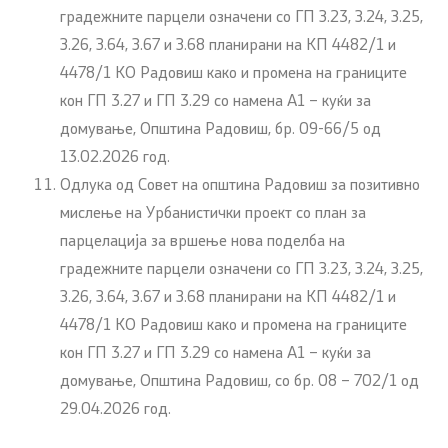
градежните парцели означени со ГП З.23, З.24, З.25,
З.26, З.64, З.67 и З.68 планирани на КП 4482/1 и
4478/1 КО Радовиш како и промена на границите
кон ГП 3.27 и ГП 3.29 со намена А1 – куќи за
домување, Општина Радовиш, бр. 09-66/5 од
13.02.2026 год.
Одлука од Совет на општина Радовиш за позитивно
мислење на Урбанистички проект со план за
парцелација за вршење нова поделба на
градежните парцели означени со ГП З.23, З.24, З.25,
З.26, З.64, З.67 и З.68 планирани на КП 4482/1 и
4478/1 КО Радовиш како и промена на границите
кон ГП 3.27 и ГП 3.29 со намена А1 – куќи за
домување, Општина Радовиш, со бр. 08 – 702/1 од
29.04.2026 год.