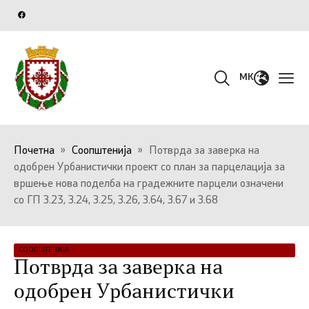
MK
Почетна
»
Соопштенија
»
Потврда за заверка на
одобрен Урбанистички проект со план за парцелација за
вршење нова поделба на градежните парцели означени
со ГП З.23, З.24, З.25, З.26, З.64, З.67 и З.68
СООПШТЕНИЈА
Потврда за заверка на
одобрен Урбанистички