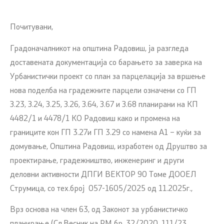
Почитувани,
Градоначалникот на општина Радовиш, ја разгледа
доставената дoкументација со барањето за заверка на
Урбанистички проект со план за парцелација за вршење
нова поделба на градежните парцели означени со ГП
З.23, З.24, З.25, З.26, З.64, З.67 и З.68 планирани на КП
4482/1 и 4478/1 КО Радовиш како и промена на
границите кон ГП 3.27и ГП 3.29 со намена А1 – куќи за
домување, Општина Радовиш, изработен од Друштво за
проектирање, градежништво, инженеринг и други
деловни активности ДПГИ ВЕКТОР 90 Томе ДООЕЛ
Струмица, со тех.број 057-1605/2025 од 11.2025г.,
Врз основа на член 63, од Законот за урбанистичко