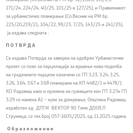
планирање (Сл.Весник на РМ бр. 32/2020, 111/23,
171/24, 224/24, 40/25, 101/25 и 127/25), и Правилникот
за урбанистичко планирање (Сл.Весник на РМ бр.
225/20,219/21, 104/22, 99/23, 7/25, 143/25 и 241/25),
ја издава следната :
П О Т В Р Д А
Се издава Потврда за заверка на одобрен Урбанистички
проект со план за парцелација за вршење нова поделба
на градежните парцели означени со ГП З.23, З.24, З.25,
З.26, З.64, З.67 и З.68 планирани на КП 4482/1 и 4478/1
КО Радовиш како и промена на границите кон ГП 3.27и ГП
3.29 со намена А1 – куќи за домување, Општина Радовиш,
изработен од ДПГИ ВЕКТОР 90 Томе ДООЕЛ
Струмица, со тех.број 057-1605/2025, од 11.2025 година.
О б р а з л о ж е н и е