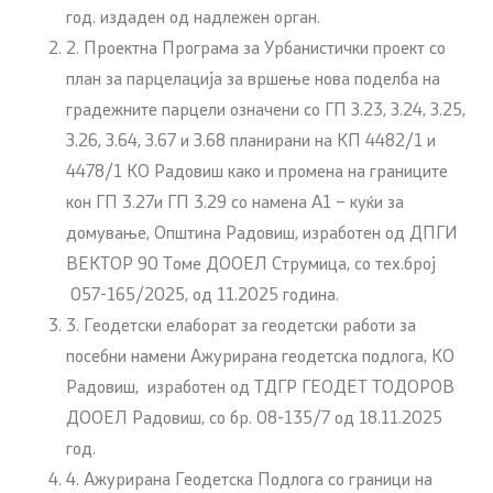
год. издаден од надлежен орган.
2. Проектна Програма за Урбанистички проект со
план за парцелација за вршење нова поделба на
градежните парцели означени со ГП З.23, З.24, З.25,
З.26, З.64, З.67 и З.68 планирани на КП 4482/1 и
4478/1 КО Радовиш како и промена на границите
кон ГП 3.27и ГП 3.29 со намена А1 – куќи за
домување, Општина Радовиш, изработен од ДПГИ
ВЕКТОР 90 Томе ДООЕЛ Струмица, со тех.број
057-165/2025, од 11.2025 година.
3. Геодетски елаборат за геодетски работи за
посебни намени Ажурирана геодетска подлога, КО
Радовиш, изработен од ТДГР ГЕОДЕТ ТОДОРОВ
ДООЕЛ Радовиш, со бр. 08-135/7 од 18.11.2025
год.
4. Ажурирана Геодетска Подлога со граници на