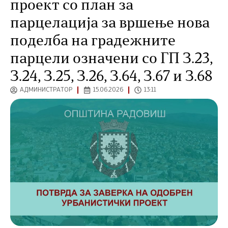
проект со план за
парцелација за вршење нова
поделба на градежните
парцели означени со ГП З.23,
З.24, З.25, З.26, З.64, З.67 и З.68
АДМИНИСТРАТОР
15.06.2026
13:11