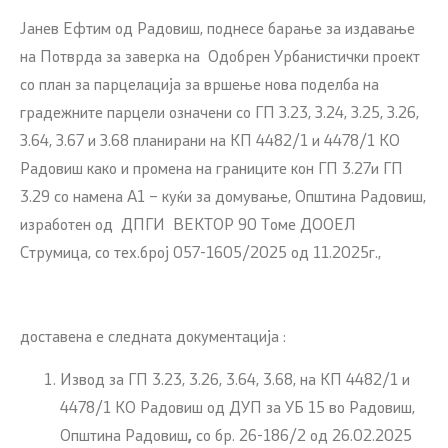
Јанев Ефтим од Радовиш, поднесе барање за издавање
на Потврда за заверка на Одобрен Урбанистички проект
со план за парцелација за вршење нова поделба на
градежните парцели означени со ГП З.23, З.24, З.25, З.26,
З.64, З.67 и З.68 планирани на КП 4482/1 и 4478/1 КО
Радовиш како и промена на границите кон ГП 3.27и ГП
3.29 со намена А1 – куќи за домување, Општина Радовиш,
изработен од ДПГИ ВЕКТОР 90 Томе ДООЕЛ
Струмица, со тех.број 057-1605/2025 од 11.2025г.,
доставена е следната документација :
Извод за ГП 3.23, 3.26, 3.64, 3.68, на КП 4482/1 и
4478/1 КО Радовиш од ДУП за УБ 15 во Радовиш,
Општина Радовиш
,
со бр. 26-186/2 од 26.02.2025