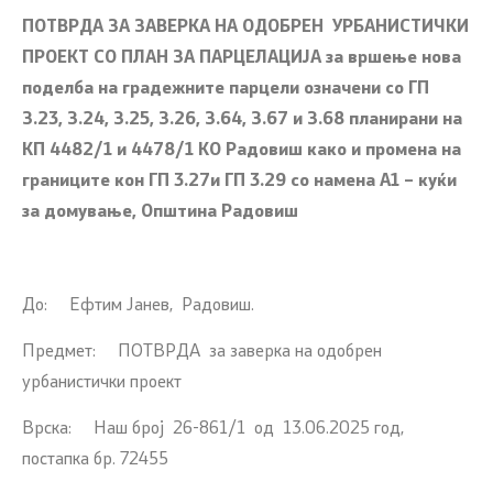
ПОТВРДА ЗА ЗАВЕРКА НА ОДОБРЕН УРБАНИСТИЧКИ
ПРОЕКТ СО ПЛАН ЗА ПАРЦЕЛАЦИЈА
за вршење нова
поделба на градежните парцели означени со ГП
З.23, З.24, З.25, З.26, З.64, З.67 и З.68 планирани на
КП 4482/1 и 4478/1 КО Радовиш како и промена на
границите кон ГП 3.27и ГП 3.29 со намена А1 – куќи
за домување, Општина Радовиш
До: Ефтим Јанев, Радовиш.
Предмет: ПОТВРДА за заверка на одобрен
урбанистички проект
Врска: Наш брoj 26-861/1 од 13.06.2025 год,
постапка бр. 72455