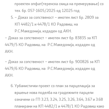
проектен опфат(теренска скица на премерување) со
тех. бр. 057-1605/2025 од 12025 год
– Доказ за сопственост – имотен лист бр. 2809 за
КП 4482/1 и 4478/1 КО Радовиш, на
Р.С.Македонија, издаден од АКН.
– Доказ за сопственост – имотен лист бр. 83835 за КП
4479/5 КО Радовиш, на Р.С.Македонија, издаден од
АКН.
– Доказ за сопственост – имотен лист бр. 900826 за КП
4479/6 КО Радовиш, на Р.С.Македонија, издаден од
АКН.
Урбанистички проект со план за парцелација за
вршење нова поделба на градежните парцели
означени со ГП З.23, З.24, З.25, З.26, З.64, З.67 и З.68
планирани на КП 4482/1 и 4478/1 КО Радовиш како