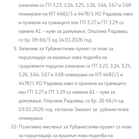
означени со ГП З.23, З.24, З.25, З.26, З.64, З.67 и З.68
планирани на КП 4482/1 и 4478/1 КО Радовиш како
и промена на границите кон ГП 3.27 и ГП 3.29 со
намена А1 – куќи за домување, Општина Радовиш,
со бр. 09-66/3 од 14.01.2026 год.
Записник за Урбанистички проект со план за
парцелација за вршење нова поделба на
градежните парцели означени со ГП З.23, З.24, З.25,
З.26, З.64, З.67 и З.68 планирани на КП 4482/1 и
4478/1 КО Радовиш како и промена на границите
кон ГП 3.27 и ГП 3.29 со намена А1 – куќи за
домување, Општина Радовиш, со бр. 26-66/4 од
03.02.2026 год. согласно Законот за урбанистичко
планирање.
Позитивно мислење за Урбанистички проект со план
за парцелација за вршење нова поделба на