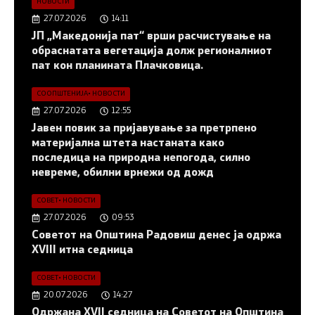
НОВОСТИ
27.07.2026
14:11
ЈП „Македонија пат“ врши расчистување на
обраснатата вегетација долж регионалниот
пат кон планината Плачковица.
СООПШТЕНИЈА
•
НОВОСТИ
27.07.2026
12:55
Јавен повик за пријавување за претрпено
материјална штета настаната како
последица на природна непогода, силно
невреме, обилни врнежи од дожд
СОВЕТ
•
НОВОСТИ
27.07.2026
09:53
Советот на Општина Радовиш денес ја одржа
XVIII итна седница
СОВЕТ
•
НОВОСТИ
20.07.2026
14:27
Одржана XVII седница на Советот на Општина