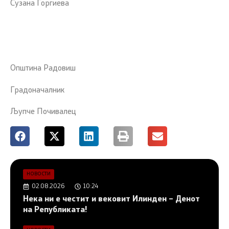
Сузана Ѓоргиева
Општина Радовиш
Градоначалник
Љупче Почивалец
НОВОСТИ
02.08.2026
10:24
Нека ни е честит и вековит Илинден – Денот
на Републиката!