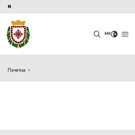
MK
Почетна
»