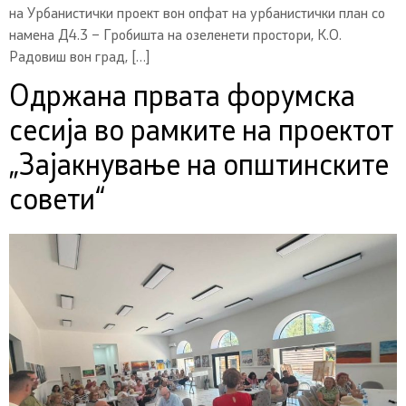
на Урбанистички проект вон опфат на урбанистички план со
намена Д4.3 – Гробишта на озеленети простори, К.О.
Радовиш вон град, […]
Oдржана првата форумска
сесија во рамките на проектот
„Зајакнување на општинските
совети“