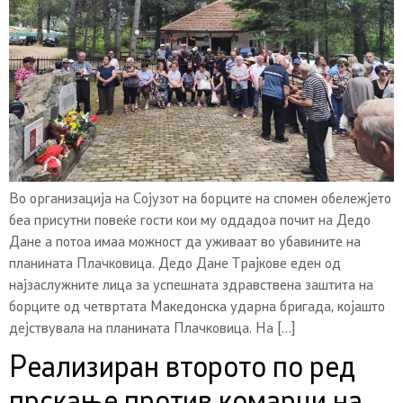
Во организација на Сојузот на борците на спомен обележјето
беа присутни повеќе гости кои му оддадоа почит на Дедо
Дане а потоа имаа можност да уживаат во убавините на
планината Плачковица. Дедо Дане Трајкове еден од
најзаслужните лица за успешната здравствена заштита на
борците од четвртата Македонска ударна бригада, којашто
дејствувала на планината Плачковица. На […]
Реализиран второто по ред