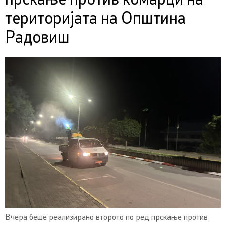
прскање против комарци на
територијата на Општина
Радовиш
Вчера беше реализирано второто по ред прскање против