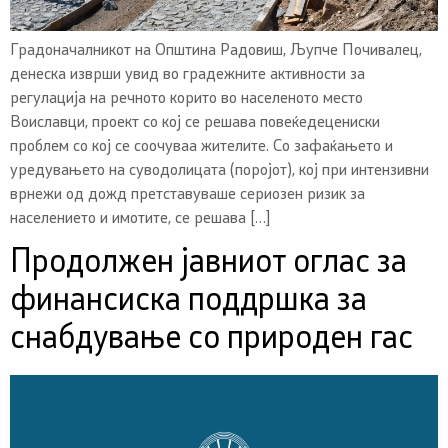
Градоначалникот на Општина Радовиш, Љупче Почивалец,
денеска изврши увид во градежните активности за
регулација на речното корито во населеното место
Воиславци, проект со кој се решава повеќедецениски
проблем со кој се соочуваа жителите. Со зафаќањето и
уредувањето на суводолицата (поројот), кој при интензивни
врнежи од дожд претставуваше сериозен ризик за
населението и имотите, се решава […]
Продолжен јавниот оглас за
финансиска поддршка за
снабдување со природен гас