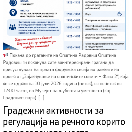
Покана до граѓаните на Општина Радовиш Општина
Радовиш ги поканува сите заинтересирани граѓани да
присуствуваат на првата форумска сесија во рамките на
проектот „Зајакнување на општинските совети – Фаза 2“, која
ќе се одржи на 10 јули 2026 година (петок), со почеток во
12:00 часот, во Музејот на љубовта и уметноста (кај
Градскиот парк). […]
Градежни активности за
регулација на речното корито