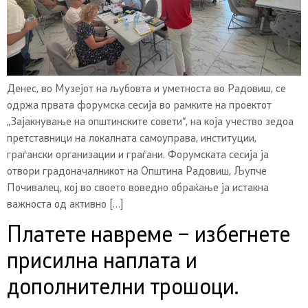
Денес, во Музејот на љубовта и уметноста во Радовиш, се
одржа првата форумска сесија во рамките на проектот
„Зајакнување на општинските совети“, на која учество зедоа
претставници на локалната самоуправа, институции,
граѓански организации и граѓани. Форумската сесија ја
отвори градоначалникот на Општина Радовиш, Љупче
Почивалец, кој во своето воведно обраќање ја истакна
важноста од активно […]
Платете навреме – избегнете
присилна наплата и
дополнителни трошоци.