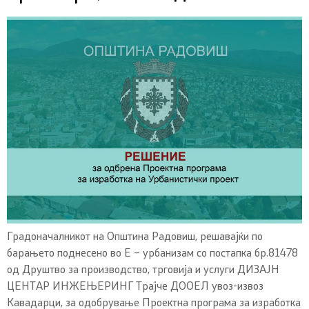
Градоначалникот на Општина Радовиш, решавајќи по
барањето поднесено во E – урбанизам со постапка бр.81478
од Друштво за производство, трговија и услуги ДИЗАЈН
ЦЕНТАР ИНЖЕЊЕРИНГ Трајче ДООЕЛ увоз-извоз
Кавадарци, за одобрување Проектна програма за изработка