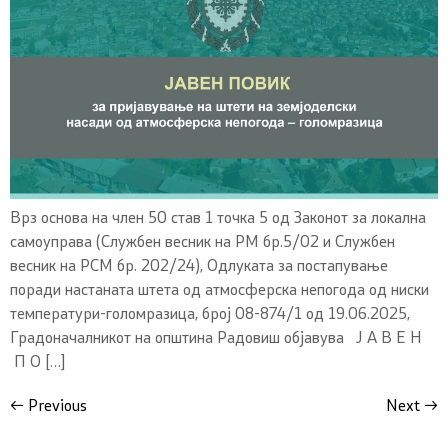
Врз основа на член 50 став 1 точка 5 од Законот за локална
самоуправа (Службен весник на РМ бр.5/02 и Службен
весник на РСМ бр. 202/24), Одлуката за постапување
поради настаната штета од атмосферска непогода од ниски
температури-голомразица, број 08-874/1 од 19.06.2025,
Градоначалникот на општина Радовиш објавува Ј А В Е Н
П О […]
←
Previous
Next
→