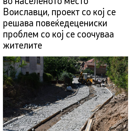
во населеното место
Воиславци, проект со кој се
решава повеќедецениски
проблем со кој се соочуваа
жителите