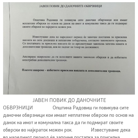
ЈАВЕН ПОВИК ДО ДАНОЧНИТЕ
ОБВРЗНИЦИ Општина Радовиш ги повикува сите
даночни обврзници кои имаат неплатени обврски по основ на
данок на имот и комунална такса да ги подмират своите
обврски во најкраток можен рок. Известуваме дека
во наредниот период ќе започне постапка за присилна