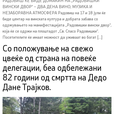
РАДОВИШ ЌЕ БИДЕ ДОМАЌИН НА „РАДОВИШКИ
ВИНСКИ ДВОР“ – ДВА ДЕНА ВИНО, МУЗИКА И
НЕЗАБОРАВНА АТМОСФЕРА Радовиш на 17 и 18 јули ќе
биде центар на винската култура и добрата забава со
одржувањето на манифестацијата „Радовишки вински двор“,
која ќе се одржи на плоштадот „Св. Спасо Радовишки“.
Посетителите ќе имаат можност да уживаат во богат […]
Со положување на свежо
цвеќе од страна на повeќе
делегации, беа одбележани
82 години од смртта на Дедо
Дане Трајков.